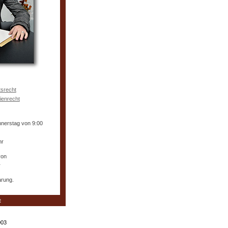
tsrecht
ienrecht
nnerstag von 9:00
hr
von
r
arung.
e
003