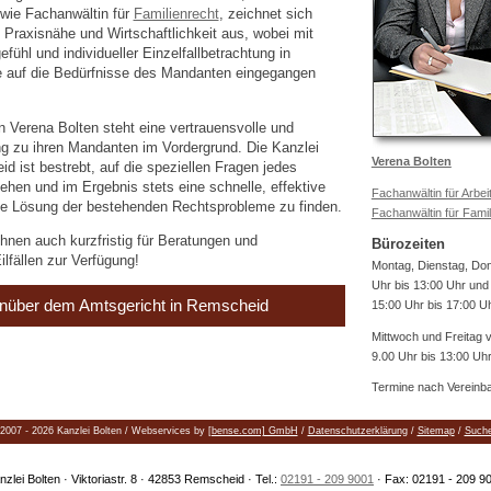
wie Fachanwältin für
Familienrecht
, zeichnet sich
Praxisnähe und Wirtschaftlichkeit aus, wobei mit
ühl und individueller Einzelfallbetrachtung in
auf die Bedürfnisse des Mandanten eingegangen
n Verena Bolten steht eine vertrauensvolle und
ung zu ihren Mandanten im Vordergrund. Die Kanzlei
Verena Bolten
d ist bestrebt, auf die speziellen Fragen jedes
hen und im Ergebnis stets eine schnelle, effektive
Fachanwältin für Arbei
e Lösung der bestehenden Rechtsprobleme zu finden.
Fachanwältin für Famil
hnen auch kurzfristig für Beratungen und
Bürozeiten
ilfällen zur Verfügung!
Montag, Dienstag, Do
Uhr bis 13:00 Uhr und
nüber dem Amtsgericht in Remscheid
15:00 Uhr bis 17:00 U
Mittwoch und Freitag 
9.00 Uhr bis 13:00 Uh
Termine nach Vereinb
2007 - 2026 Kanzlei Bolten / Webservices by
[bense.com] GmbH
/
Datenschutzerklärung
/
Sitemap
/
Such
nzlei Bolten · Viktoriastr. 8 · 42853 Remscheid · Tel.:
02191 - 209 9001
· Fax: 02191 - 209 9