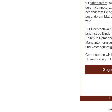
für
Arbeitsrecht
so
durch Kompetenz, 
besonderem Feingef
besonderem Maße 
wird.
Für Rechtsanwälti
langfristige Bind
Bolten in Remschei
Mandanten einzuge
und kostengünstig
Gerne stehen wir I
Unterstützung in E
Gege
© 
Ka