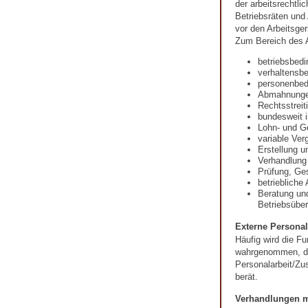
der arbeitsrechtli
Betriebsräten und
vor den Arbeitsger
Zum Bereich des A
betriebsbed
verhaltensb
personenbed
Abmahnung
Rechtsstreit
bundesweit i
Lohn- und G
variable Ver
Erstellung u
Verhandlung
Prüfung, Ges
betriebliche
Beratung un
Betriebsübe
Externe Personal
Häufig wird die Fu
wahrgenommen, die
Personalarbeit/Zu
berät.
Verhandlungen m