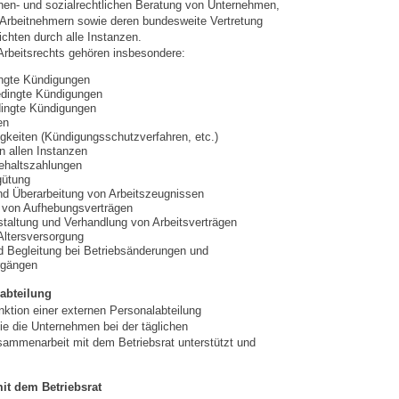
chen- und sozialrechtlichen Beratung von Unternehmen,
 Arbeitnehmern sowie deren bundesweite Vertretung
ichten durch alle Instanzen.
rbeitsrechts gehören insbesondere:
ingte Kündigungen
edingte Kündigungen
ingte Kündigungen
en
igkeiten (Kündigungsschutzverfahren, etc.)
n allen Instanzen
ehaltszahlungen
gütung
nd Überarbeitung von Arbeitszeugnissen
 von Aufhebungsverträgen
taltung und Verhandlung von Arbeitsverträgen
 Altersversorgung
d Begleitung bei Betriebsänderungen und
rgängen
abteilung
nktion einer externen Personalabteilung
 die Unternehmen bei der täglichen
sammenarbeit mit dem Betriebsrat unterstützt und
it dem Betriebsrat