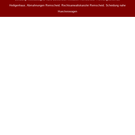
Heiligenhaus
,
Abmahnungen Remscheid
,
Rechtsanwaltskanzlei Remscheid
,
Scheidung nahe
Hueckeswagen