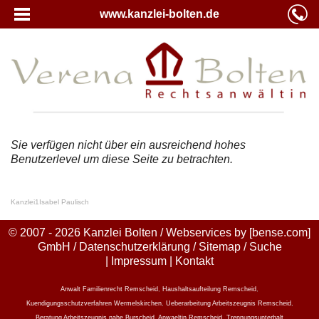
www.kanzlei-bolten.de
Sie verfügen nicht über ein ausreichend hohes
Benutzerlevel um diese Seite zu betrachten.
Kanzlei
1
Isabel Paulisch
© 2007 - 2026 Kanzlei Bolten / Webservices by
[bense.com]
GmbH
/
Datenschutzerklärung
/
Sitemap
/
Suche
|
Impressum
|
Kontakt
Anwalt Familienrecht Remscheid
,
Haushaltsaufteilung Remscheid
,
Kuendigungsschutzverfahren Wermelskirchen
,
Ueberarbeitung Arbeitszeugnis Remscheid
,
Beratung Arbeitszeugnis nahe Burscheid
,
Anwaeltin Remscheid
,
Trennungsunterhalt