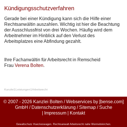
Kündigungsschutzverfahren
Gerade bei einer Kündigung kann sich die Hilfe einer
Rechtsanwältin auszahlen. Wichtig ist hier die Beachtung
der Ausschlussfrist von drei Wochen. Häufig wird dem
Arbeitnehmer im Hinblick auf den Verlust des
Arbeitsplatzes eine Abfindung gezahlt.
Ihre Fachanwältin für Arbeitsrecht in Remscheid
Frau
Verena Bolten
.
Kanzlei
1
Leistungen
1
Arbeitsrecht
© 2007 - 2026 Kanzlei Bolten / Webservices by
[bense.com]
GmbH
/
Datenschutzerklärung
/
Sitemap
/
Suche
|
Impressum
|
Kontakt
Gewaltschutz Hueckeswagen
,
Rechtsanwalt Arbeitsrecht nahe Wermelskirchen
,