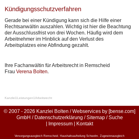
Kündigungsschutzverfahren
Gerade bei einer Kündigung kann sich die Hilfe einer
Rechtsanwältin auszahlen. Wichtig ist hier die Beachtung
der Ausschlussfrist von drei Wochen. Häufig wird dem
Arbeitnehmer im Hinblick auf den Verlust des
Arbeitsplatzes eine Abfindung gezahlt.
Ihre Fachanwältin für Arbeitsrecht in Remscheid
Frau
Verena Bolten
.
Kanzlei
1
Leistungen
1
Arbeitsrecht
© 2007 - 2026 Kanzlei Bolten / Webservices by
[bense.com]
GmbH
/
Datenschutzerklärung
/
Sitemap
/
Suche
|
Impressum
|
Kontakt
Versorgungsausgleich Remscheid
,
Haushaltsaufteilung Schwelm
,
Zugewinnausgleich