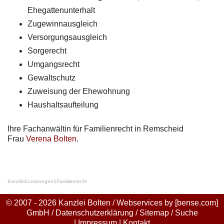
Ehegattenunterhalt
Zugewinnausgleich
Versorgungsausgleich
Sorgerecht
Umgangsrecht
Gewaltschutz
Zuweisung der Ehewohnung
Haushaltsaufteilung
Ihre Fachanwältin für Familienrecht in Remscheid
Frau
Verena Bolten
.
Kanzlei
1
Leistungen
1
Familienrecht
© 2007 - 2026 Kanzlei Bolten / Webservices by
[bense.com]
GmbH
/
Datenschutzerklärung
/
Sitemap
/
Suche
|
Impressum
|
Kontakt