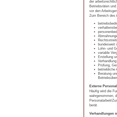
der arbeitsrechtli
Betriebsräten und
vor den Arbeitsger
Zum Bereich des A
betriebsbed
verhaltensb
personenbed
Abmahnung
Rechtsstreit
bundesweit i
Lohn- und G
variable Ver
Erstellung u
Verhandlung
Prüfung, Ges
betriebliche
Beratung un
Betriebsübe
Externe Personal
Häufig wird die Fu
wahrgenommen, die
Personalarbeit/Zu
berät.
Verhandlungen m