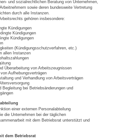
chen- und sozialrechtlichen Beratung von Unternehmen,
 Arbeitnehmern sowie deren bundesweite Vertretung
ichten durch alle Instanzen.
rbeitsrechts gehören insbesondere:
ingte Kündigungen
edingte Kündigungen
ingte Kündigungen
en
igkeiten (Kündigungsschutzverfahren, etc.)
n allen Instanzen
ehaltszahlungen
gütung
nd Überarbeitung von Arbeitszeugnissen
 von Aufhebungsverträgen
taltung und Verhandlung von Arbeitsverträgen
 Altersversorgung
d Begleitung bei Betriebsänderungen und
rgängen
abteilung
nktion einer externen Personalabteilung
 die Unternehmen bei der täglichen
sammenarbeit mit dem Betriebsrat unterstützt und
it dem Betriebsrat