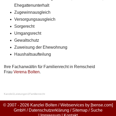
Ehegattenunterhalt
Zugewinnausgleich
Versorgungsausgleich
Sorgerecht
Umgangsrecht
Gewaltschutz
Zuweisung der Ehewohnung
Haushaltsaufteilung
Ihre Fachanwältin für Familienrecht in Remscheid
Frau
Verena Bolten
.
Kanzlei
1
Leistungen
1
Familienrecht
© 2007 - 2026 Kanzlei Bolten / Webservices by
[bense.com]
GmbH
/
Datenschutzerklärung
/
Sitemap
/
Suche
|
Impressum
|
Kontakt