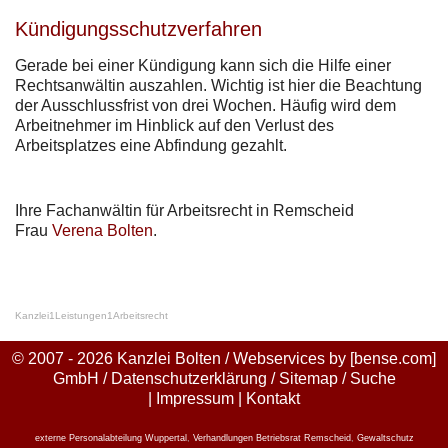
Kündigungsschutzverfahren
Gerade bei einer Kündigung kann sich die Hilfe einer
Rechtsanwältin auszahlen. Wichtig ist hier die Beachtung
der Ausschlussfrist von drei Wochen. Häufig wird dem
Arbeitnehmer im Hinblick auf den Verlust des
Arbeitsplatzes eine Abfindung gezahlt.
Ihre Fachanwältin für Arbeitsrecht in Remscheid
Frau
Verena Bolten
.
Kanzlei
1
Leistungen
1
Arbeitsrecht
© 2007 - 2026 Kanzlei Bolten / Webservices by
[bense.com]
GmbH
/
Datenschutzerklärung
/
Sitemap
/
Suche
|
Impressum
|
Kontakt
externe Personalabteilung Wuppertal
,
Verhandlungen Betriebsrat Remscheid
,
Gewaltschutz