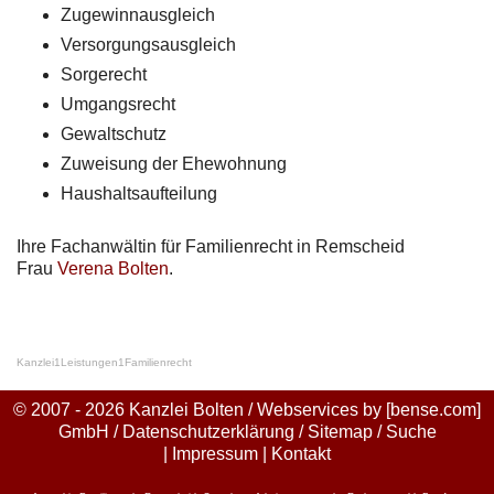
Zugewinnausgleich
Versorgungsausgleich
Sorgerecht
Umgangsrecht
Gewaltschutz
Zuweisung der Ehewohnung
Haushaltsaufteilung
Ihre Fachanwältin für Familienrecht in Remscheid
Frau
Verena Bolten
.
Kanzlei
1
Leistungen
1
Familienrecht
© 2007 - 2026 Kanzlei Bolten / Webservices by
[bense.com]
GmbH
/
Datenschutzerklärung
/
Sitemap
/
Suche
|
Impressum
|
Kontakt