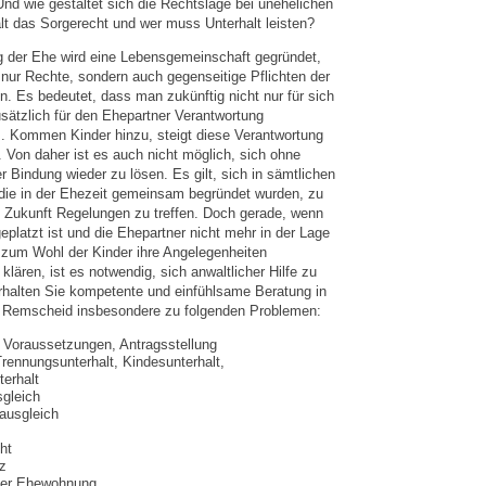
nd wie gestaltet sich die Rechtslage bei unehelichen
lt das Sorgerecht und wer muss Unterhalt leisten?
g der Ehe wird eine Lebensgemeinschaft gegründet,
 nur Rechte, sondern auch gegenseitige Pflichten der
. Es bedeutet, dass man zukünftig nicht nur für sich
sätzlich für den Ehepartner Verantwortung
 Kommen Kinder hinzu, steigt diese Verantwortung
 Von daher ist es auch nicht möglich, sich ohne
r Bindung wieder zu lösen. Es gilt, sich in sämtlichen
die in der Ehezeit gemeinsam begründet wurden, zu
ie Zukunft Regelungen zu treffen. Doch gerade, wenn
platzt ist und die Ehepartner nicht mehr in der Lage
 zum Wohl der Kinder ihre Angelegenheiten
klären, ist es notwendig, sich anwaltlicher Hilfe zu
rhalten Sie kompetente und einfühlsame Beratung in
n Remscheid insbesondere zu folgenden Problemen:
 Voraussetzungen, Antragsstellung
Trennungsunterhalt, Kindesunterhalt,
erhalt
gleich
ausgleich
ht
z
der Ehewohnung