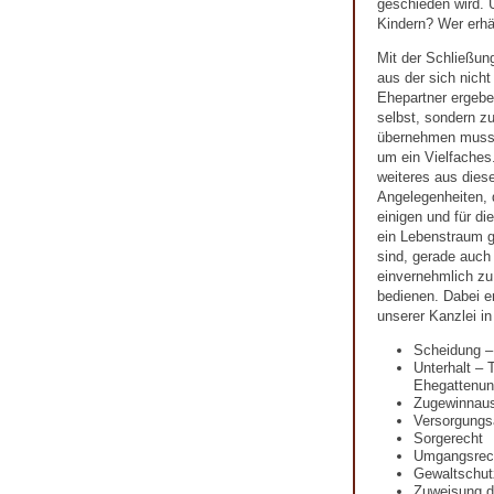
geschieden wird. U
Kindern? Wer erhä
Mit der Schließun
aus der sich nicht
Ehepartner ergeben
selbst, sondern zu
übernehmen muss.
um ein Vielfaches.
weiteres aus diese
Angelegenheiten, 
einigen und für d
ein Lebenstraum ge
sind, gerade auch
einvernehmlich zu 
bedienen. Dabei e
unserer Kanzlei i
Scheidung –
Unterhalt – 
Ehegattenunt
Zugewinnaus
Versorgungs
Sorgerecht
Umgangsrec
Gewaltschut
Zuweisung 