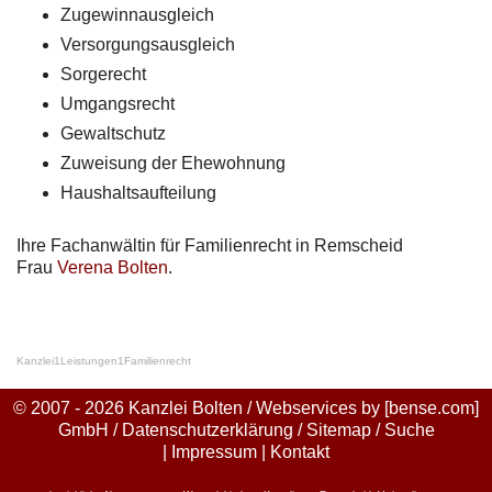
Zugewinnausgleich
Versorgungsausgleich
Sorgerecht
Umgangsrecht
Gewaltschutz
Zuweisung der Ehewohnung
Haushaltsaufteilung
Ihre Fachanwältin für Familienrecht in Remscheid
Frau
Verena Bolten
.
Kanzlei
1
Leistungen
1
Familienrecht
© 2007 - 2026 Kanzlei Bolten / Webservices by
[bense.com]
GmbH
/
Datenschutzerklärung
/
Sitemap
/
Suche
|
Impressum
|
Kontakt