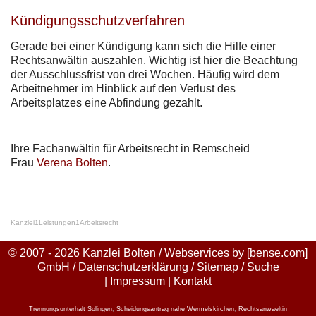
Kündigungsschutzverfahren
Gerade bei einer Kündigung kann sich die Hilfe einer
Rechtsanwältin auszahlen. Wichtig ist hier die Beachtung
der Ausschlussfrist von drei Wochen. Häufig wird dem
Arbeitnehmer im Hinblick auf den Verlust des
Arbeitsplatzes eine Abfindung gezahlt.
Ihre Fachanwältin für Arbeitsrecht in Remscheid
Frau
Verena Bolten
.
Kanzlei
1
Leistungen
1
Arbeitsrecht
© 2007 - 2026 Kanzlei Bolten / Webservices by
[bense.com]
GmbH
/
Datenschutzerklärung
/
Sitemap
/
Suche
|
Impressum
|
Kontakt
Trennungsunterhalt Solingen
,
Scheidungsantrag nahe Wermelskirchen
,
Rechtsanwaeltin