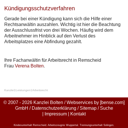
Kündigungsschutzverfahren
Gerade bei einer Kündigung kann sich die Hilfe einer
Rechtsanwältin auszahlen. Wichtig ist hier die Beachtung
der Ausschlussfrist von drei Wochen. Häufig wird dem
Arbeitnehmer im Hinblick auf den Verlust des
Arbeitsplatzes eine Abfindung gezahlt.
Ihre Fachanwältin für Arbeitsrecht in Remscheid
Frau
Verena Bolten
.
Kanzlei
1
Leistungen
1
Arbeitsrecht
© 2007 - 2026 Kanzlei Bolten / Webservices by
[bense.com]
GmbH
/
Datenschutzerklärung
/
Sitemap
/
Suche
|
Impressum
|
Kontakt
Kindesunterhalt Remscheid
,
Arbeitszeugnis Wuppertal
,
Trennungsunterhalt Solingen
,