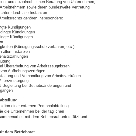
chen- und sozialrechtlichen Beratung von Unternehmen,
 Arbeitnehmern sowie deren bundesweite Vertretung
ichten durch alle Instanzen.
rbeitsrechts gehören insbesondere:
ingte Kündigungen
edingte Kündigungen
ingte Kündigungen
en
igkeiten (Kündigungsschutzverfahren, etc.)
n allen Instanzen
ehaltszahlungen
gütung
nd Überarbeitung von Arbeitszeugnissen
 von Aufhebungsverträgen
taltung und Verhandlung von Arbeitsverträgen
 Altersversorgung
d Begleitung bei Betriebsänderungen und
rgängen
abteilung
nktion einer externen Personalabteilung
 die Unternehmen bei der täglichen
sammenarbeit mit dem Betriebsrat unterstützt und
it dem Betriebsrat