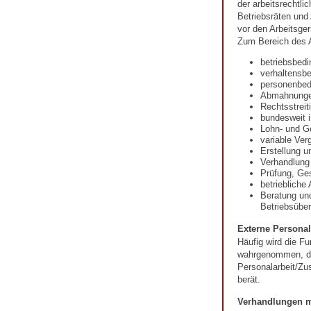
der arbeitsrechtli
Betriebsräten und
vor den Arbeitsger
Zum Bereich des A
betriebsbed
verhaltensb
personenbed
Abmahnung
Rechtsstreit
bundesweit i
Lohn- und G
variable Ver
Erstellung u
Verhandlung
Prüfung, Ges
betriebliche
Beratung un
Betriebsübe
Externe Personal
Häufig wird die Fu
wahrgenommen, die
Personalarbeit/Zu
berät.
Verhandlungen m